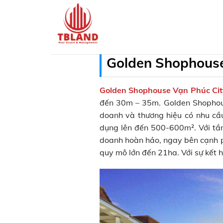
Skip
to
content
Golden Shophouse
Golden Shophouse Vạn Phúc Cit
đến 30m – 35m. Golden Shophouse
doanh và thương hiệu có nhu cầu 
dụng lên đến 500-600m². Với tầ
doanh hoàn hảo, ngay bên cạnh p
quy mô lớn đến 21ha. Với sự kết h