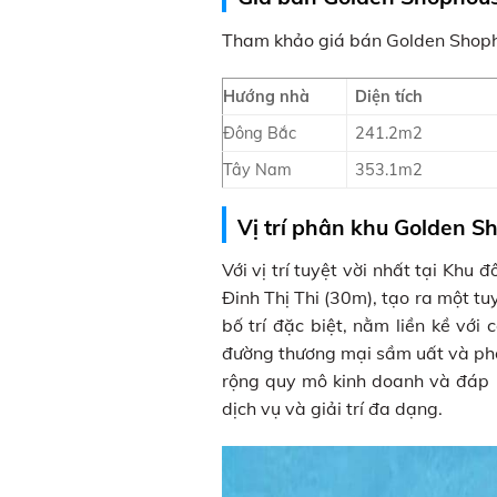
Tham khảo giá bán Golden Shop
Hướng nhà
Diện tích
Đông Bắc
241.2m2
Tây Nam
353.1m2
Vị trí phân khu Golden S
Với vị trí tuyệt vời nhất tại Kh
Đinh Thị Thi (30m), tạo ra một t
bố trí đặc biệt, nằm liền kề vớ
đường thương mại sầm uất và phồn
rộng quy mô kinh doanh và đáp 
dịch vụ và giải trí đa dạng.