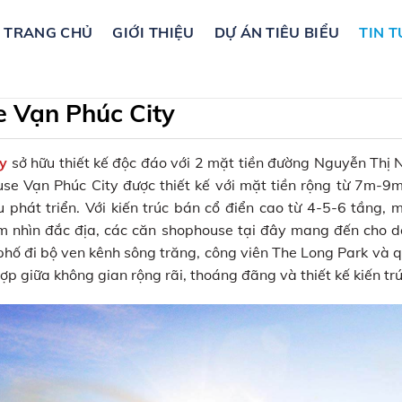
TRANG CHỦ
GIỚI THIỆU
DỰ ÁN TIÊU BIỂU
TIN T
 Vạn Phúc City
y
sở hữu thiết kế độc đáo với 2 mặt tiền đường Nguyễn Thị Nh
 Vạn Phúc City được thiết kế với mặt tiền rộng từ 7m-9m, 
phát triển. Với kiến trúc bán cổ điển cao từ 4-5-6 tầng, 
m nhìn đắc địa, các căn shophouse tại đây mang đến cho d
hố đi bộ ven kênh sông trăng, công viên The Long Park và 
ợp giữa không gian rộng rãi, thoáng đãng và thiết kế kiến tr