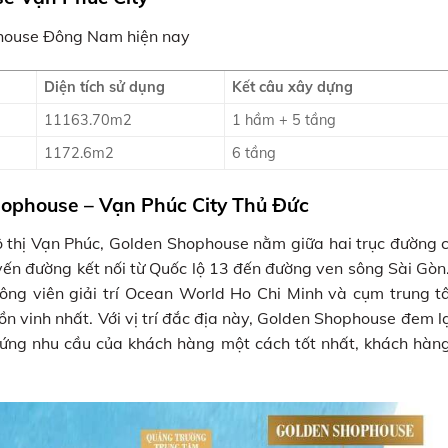
house Đông Nam hiện nay
Diện tích sử dụng
Kết câu xây dựng
11163.70m2
1 hầm + 5 tầng
1172.6m2
6 tầng
hophouse – Vạn Phúc City Thủ Đức
u đô thị Vạn Phúc, Golden Shophouse nằm giữa hai trục đườn
uyến đường kết nối từ Quốc lộ 13 đến đường ven sông Sài Gò
i công viên giải trí Ocean World Ho Chi Minh và cụm trung 
 vinh nhất. Với vị trí đắc địa này, Golden Shophouse đem l
ứng nhu cầu của khách hàng một cách tốt nhất, khách hàng