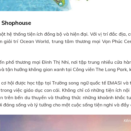
n Shophouse
hệ thống tiện ích đồng bộ và hiện đại. Với vị trí đắc địa, 
iên giải trí Ocean World, trung tâm thương mại Vạn Phúc Ce
ến phố thương mại Đinh Thị Nhi, nơi tập trung nhiều cửa hàng
 và tận hưởng không gian xanh tại Công viên The Long Park,
 cơ hội được học tập tại Trường song ngữ quốc tế EMASI và
rong việc giáo dục con cái. Không chỉ có những tiện ích nộ
yền trên bến du thuyền và thưởng thức những khoảnh khắc tu
đáng sống và lý tưởng cho một cuộc sống tiện nghi và đầy đủ