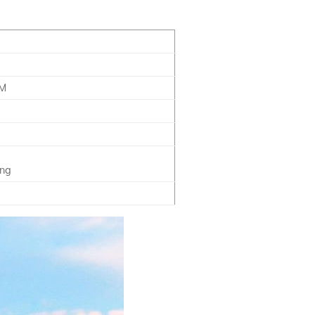
CM
ợng