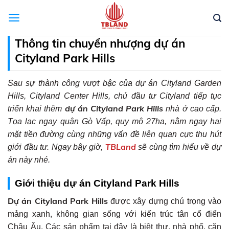
Skip
to
content
Thông tin chuyển nhượng dự án
Cityland Park Hills
Sau sự thành công vượt bậc của dự án Cityland Garden
Hills, Cityland Center Hills, chủ đầu tư Cityland tiếp tục
dự án Cityland Park Hills
triển khai thêm
nhà ở cao cấp.
Tọa lạc ngay quận Gò Vấp, quy mô 27ha, nằm ngay hai
mặt tiền đường cùng những vấn đề liên quan cực thu hút
TBLand
giới đầu tư. Ngay bây giờ,
sẽ cùng tìm hiểu về dự
án này nhé.
Giới thiệu dự án Cityland Park Hills
Dự án Cityland Park Hills
được xây dựng chú trọng vào
mảng xanh, không gian sống với kiến trúc tân cổ điển
Châu Âu. Các sản phẩm tại đây là biệt thự, nhà phố, căn